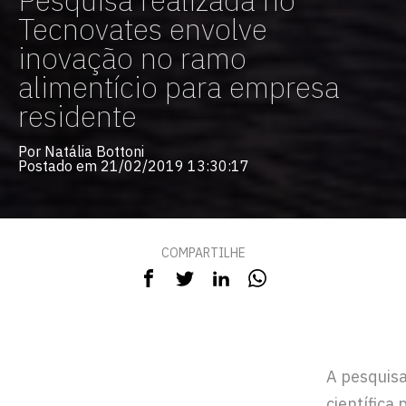
Pesquisa realizada no
Tecnovates envolve
inovação no ramo
alimentício para empresa
residente
Por Natália Bottoni
Postado em 21/02/2019 13:30:17
COMPARTILHE
A pesquis
científica 