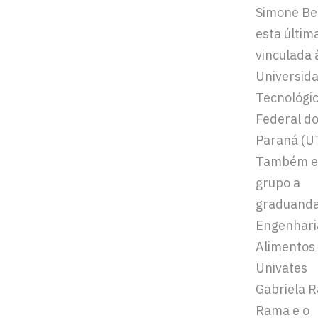
Simone Be
esta últim
vinculada 
Universid
Tecnológi
Federal d
Paraná (U
Também e
grupo a
graduanda
Engenhari
Alimentos
Univates
Gabriela R
Rama e o