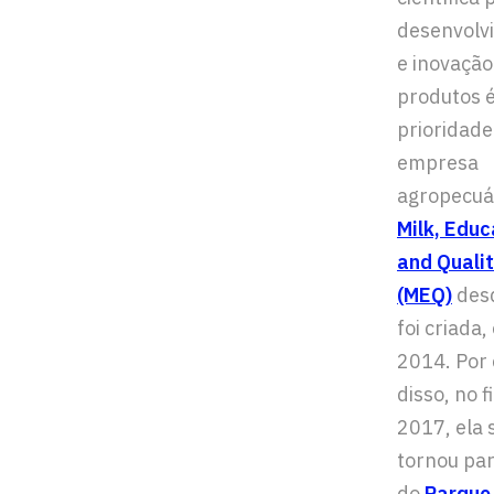
desenvolv
e inovação
produtos 
prioridade
empresa
agropecuá
Milk, Educ
and Quali
(MEQ)
des
foi criada,
2014. Por
disso, no f
2017, ela 
tornou par
do
Parque