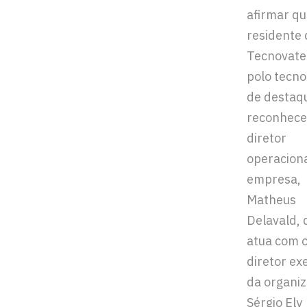
afirmar qu
residente 
Tecnovate
polo tecno
de destaq
reconhece
diretor
operaciona
empresa,
Matheus
Delavald, 
atua com 
diretor ex
da organiz
Sérgio Ely