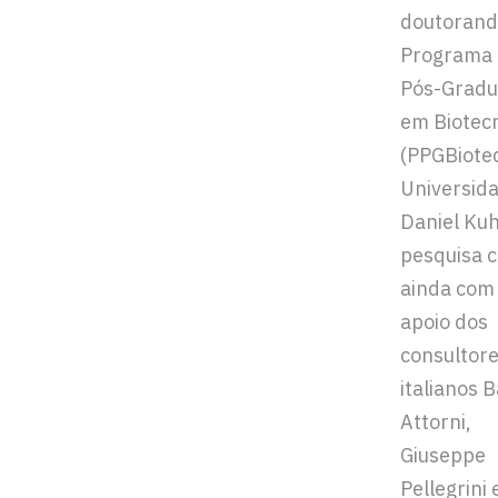
doutorand
Programa
Pós-Gradu
em Biotec
(PPGBiotec
Universid
Daniel Kuh
pesquisa 
ainda com
apoio dos
consultor
italianos B
Attorni,
Giuseppe
Pellegrini 