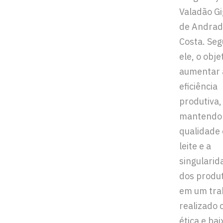
Valadão G
de Andra
Costa. Se
ele, o obje
aumentar 
eficiência
produtiva,
mantendo
qualidade
leite e a
singularid
dos produ
em um tra
realizado
ética e bai