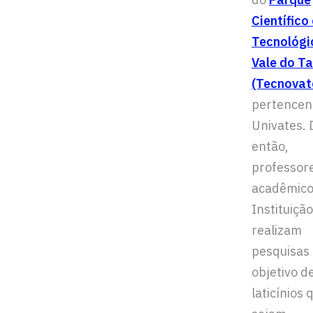
Científico 
Tecnológi
Vale do Ta
(Tecnovat
pertencen
Univates.
então,
professor
acadêmico
Instituição
realizam
pesquisas
objetivo d
laticínios 