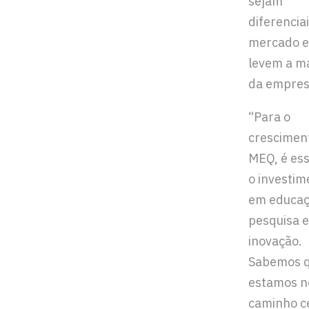
sejam
diferencia
mercado e
levem a m
da empres
“Para o
crescimen
MEQ, é ess
o investim
em educaç
pesquisa e
inovação.
Sabemos 
estamos n
caminho c