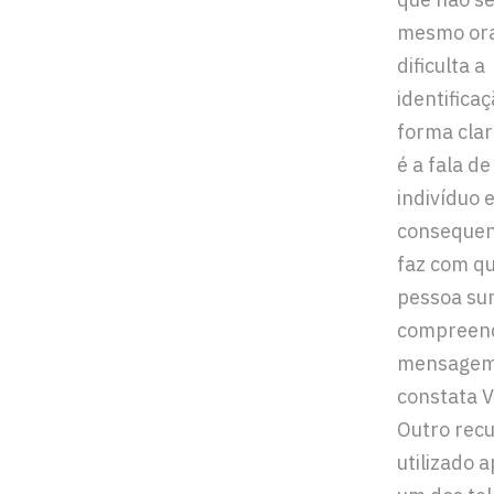
mesmo ora
dificulta a
identifica
forma clar
é a fala d
indivíduo e
conseque
faz com qu
pessoa su
compreen
mensagem
constata 
Outro recu
utilizado 