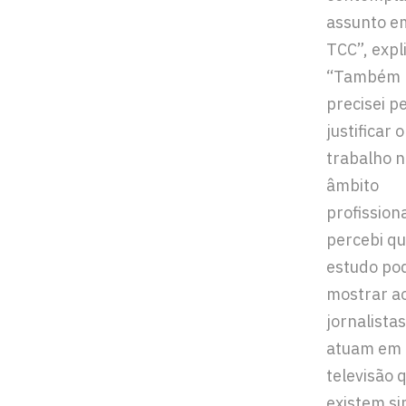
assunto e
TCC”, expl
“Também
precisei p
justificar o
trabalho 
âmbito
profissiona
percebi qu
estudo po
mostrar a
jornalista
atuam em
televisão 
existem s