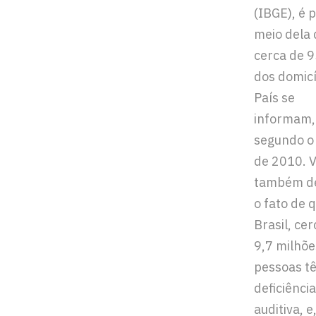
(IBGE), é 
meio dela
cerca de 
dos domicí
País se
informam,
segundo o
de 2010. 
também d
o fato de 
Brasil, cer
9,7 milhõe
pessoas t
deficiência
auditiva, e