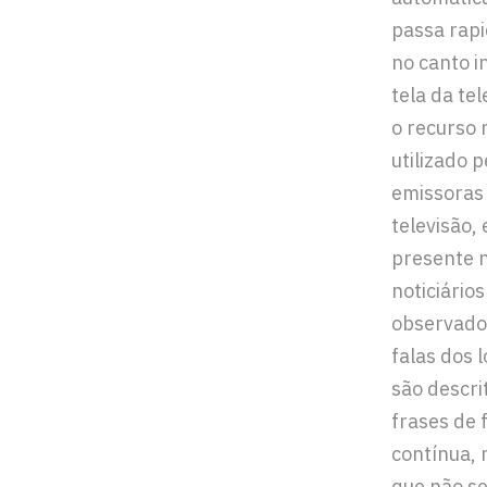
passa rap
no canto i
tela da tel
o recurso 
utilizado p
emissoras
televisão,
presente n
noticiários
observado
falas dos 
são descri
frases de
contínua,
que não se