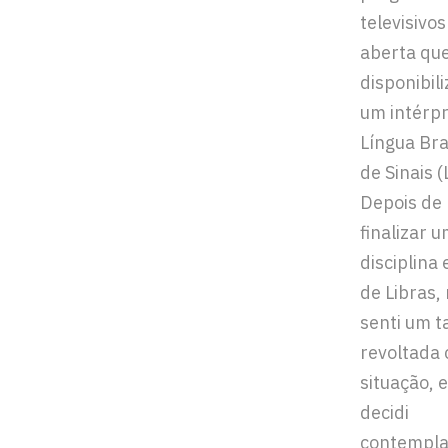
televisivo
aberta qu
disponibil
um intérp
Língua Bra
de Sinais (
Depois de
finalizar 
disciplina 
de Libras,
senti um t
revoltada
situação, 
decidi
contempla