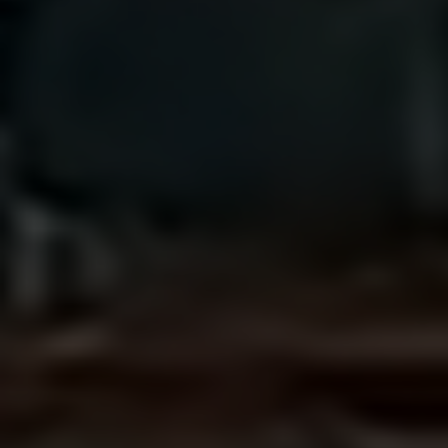
Escolha a vaga que você
quer concorrer:
vagas para início de curso
vagas a partir do 2º ano de curso