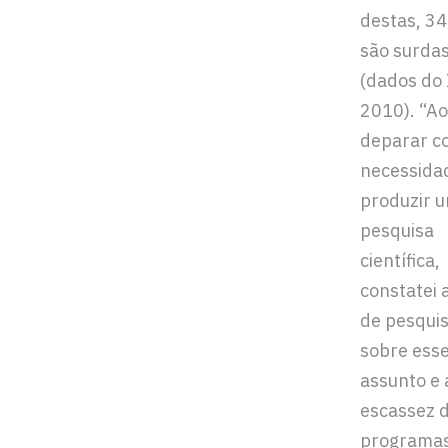
destas, 34
são surdas
(dados do
2010). “A
deparar c
necessida
produzir 
pesquisa
científica,
constatei a
de pesqui
sobre ess
assunto e 
escassez 
programa