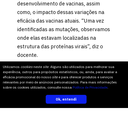
desenvolvimento de vacinas, assim
como, o impacto dessas variações na
eficácia das vacinas atuais. “Uma vez
identificadas as mutações, observamos
onde elas estavam localizadas na
estrutura das proteínas virais”, diz o
docente.
Utilizamos
cookies
neste
site
. Alguns são utilizados para melhorar sua
experiência, outros para propósitos estatísticos, ou, ainda, para avaliar a
Os dados dos genomas estudados
eficácia promocional do nosso
site
e para oferecer produtos e serviços
relevantes por meio de anúncios personalizados. Para mais informações
estão em bancos de dados públicos, de
sobre os cookies utilizados, consulte nossa
Política de Privacidade
.
onde as amostras coletadas vieram e
Ok, entendi
nas quais estudos como o da Univates
inscreva-se
ainda não haviam sido realizados.
Timmers defende a importância de se
conhecer a existência de mutações em