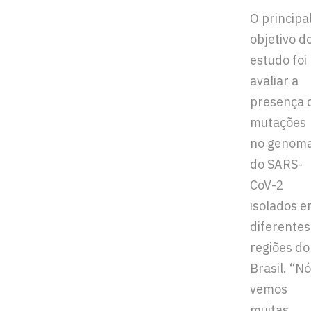
O principa
objetivo d
estudo foi
avaliar a
presença 
mutações
no genom
do SARS-
CoV-2
isolados 
diferentes
regiões do
Brasil. “N
vemos
muitas