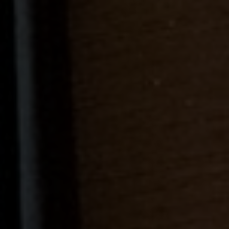
Escolha a vaga que você
quer concorrer:
vagas para início de curso
vagas a partir do 2º ano de curso