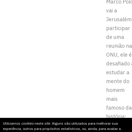
Marco Pol
vai a
Jerusalém
participar
de uma
reunião na
ONU, ele é
desafiado 
estudar a
mente do
homem
mais
famoso da
história:
Utilizamos
cookies
neste
site
. Alguns são utilizados para melhorar sua
Jesus.
experiência, outros para propósitos estatísticos, ou, ainda, para avaliar a