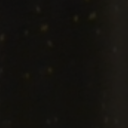
Escolha a vaga que você
quer concorrer:
vagas para início de curso
vagas a partir do 2º ano de curso