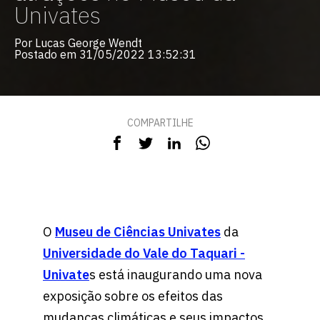
Univates
Por Lucas George Wendt
Postado em 31/05/2022 13:52:31
COMPARTILHE
O
Museu de Ciências Univates
da
Universidade do Vale do Taquari -
Univate
s está inaugurando uma nova
exposição sobre os efeitos das
mudanças climáticas e seus impactos