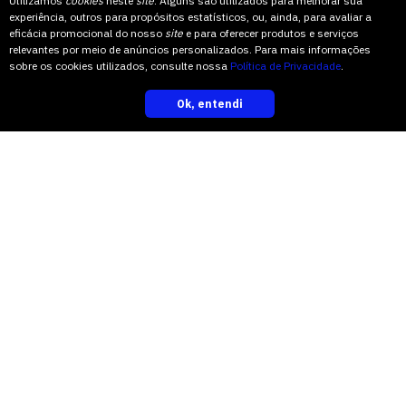
Utilizamos
cookies
neste
site
. Alguns são utilizados para melhorar sua
experiência, outros para propósitos estatísticos, ou, ainda, para avaliar a
eficácia promocional do nosso
site
e para oferecer produtos e serviços
relevantes por meio de anúncios personalizados. Para mais informações
sobre os cookies utilizados, consulte nossa
Política de Privacidade
.
Ok, entendi
inscreva-se
leia também