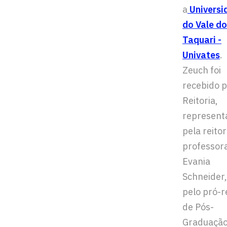
a
Universi
do Vale do
Taquari -
Univates
.
Zeuch foi
recebido p
Reitoria,
represent
pela reitor
professor
Evania
Schneider,
pelo pró-r
de Pós-
Graduação