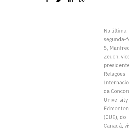
Na última
segunda-fe
5, Manfre
Zeuch, vic
president
Relações
Internacio
da Concor
University
Edmonton
(CUE), do
Canadá, vi