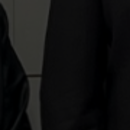
Escolha a vaga que você
quer concorrer:
vagas para início de curso
vagas a partir do 2º ano de curso