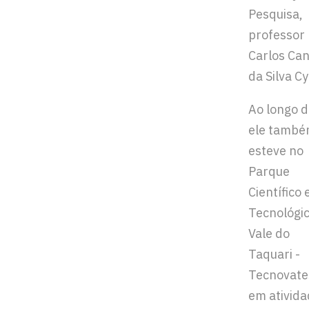
Pesquisa,
professor
Carlos Ca
da Silva C
Ao longo d
ele tamb
esteve no
Parque
Científico 
Tecnológi
Vale do
Taquari -
Tecnovate
em ativid