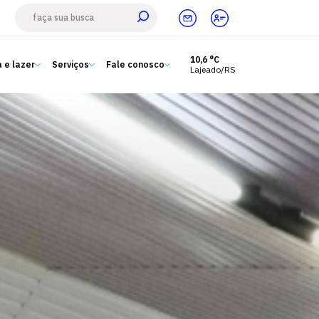
10,6 °C
 e lazer
Serviços
Fale conosco
Lajeado/RS
Estude aqui
Ensino
A Univates
Pesquisa e Inovação
Extensão
Cultura e lazer
Serviços