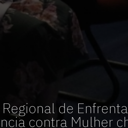
vagas para início de curso
vagas a partir do 2º ano de curso
Regional de Enfrent
ência contra Mulher c