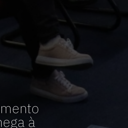
amento
hega à