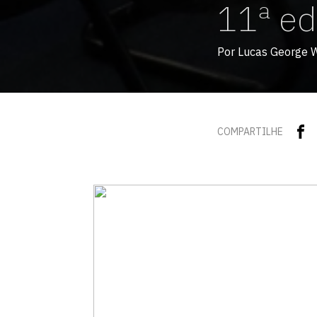
11ª ed
Por Lucas George 
COMPARTILHE