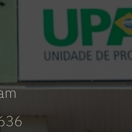
ram
 636