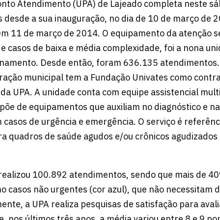
onto Atendimento (UPA) de Lajeado completa neste sá
 desde a sua inauguração, no dia de 10 de março de 2
em 11 de março de 2014. O equipamento da atenção s
e casos de baixa e média complexidade, foi a nona un
onamento. Desde então, foram 636.135 atendimentos. 
tração municipal tem a Fundação Univates como contr
 da UPA. A unidade conta com equipe assistencial multi
spõe de equipamentos que auxiliam no diagnóstico e na
 casos de urgência e emergência. O serviço é referênc
ra quadros de saúde agudos e/ou crônicos agudizados
realizou 100.892 atendimentos, sendo que mais de 4
mo casos não urgentes (cor azul), que não necessitam 
ente, a UPA realiza pesquisas de satisfação para aval
, nos últimos três anos, a média variou entre 8 e 9 po