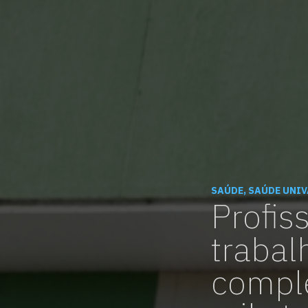
SAÚDE, SAÚDE UNIV
Profis
trabal
comple