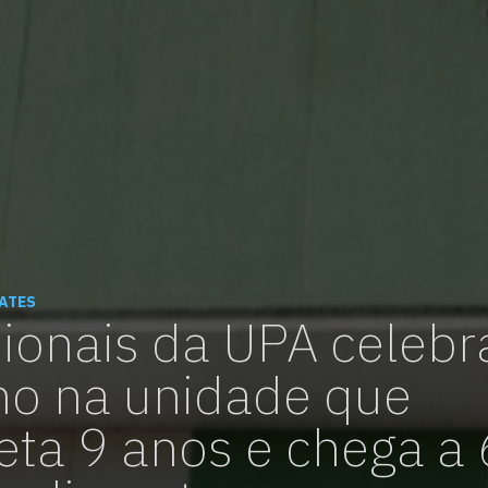
vagas para início de curso
vagas a partir do 2º ano de curso
ATES
sionais da UPA celeb
ho na unidade que
ta 9 anos e chega a