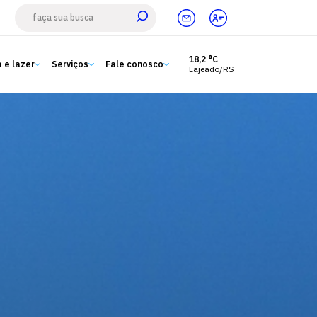
18,2 °C
 e lazer
Serviços
Fale conosco
Lajeado/RS
Estude aqui
Ensino
A Univates
Pesquisa e Inovação
Extensão
Cultura e lazer
Serviços