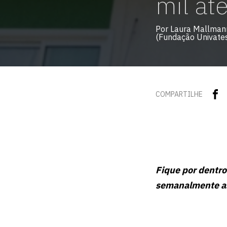
mil at
Por Laura Mallmann
(Fundação Univate
COMPARTILHE
Fique por dentro
semanalmente as