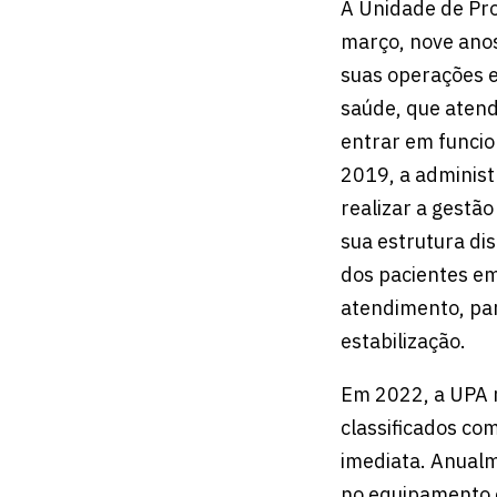
A Unidade de Pr
março, nove anos
suas operações 
saúde, que atend
entrar em funci
2019, a adminis
realizar a gestão
sua estrutura di
dos pacientes em
atendimento, pa
estabilização.
Em 2022, a UPA 
classificados co
imediata. Anualm
no equipamento e