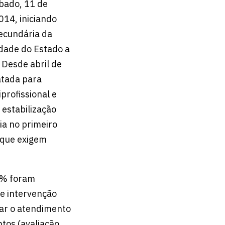
bado, 11 de
014, iniciando
ecundária da
idade do Estado a
Desde abril de
atada para
profissional e
 estabilização
ia no primeiro
 que exigem
0% foram
de intervenção
iar o atendimento
ntos (avaliação