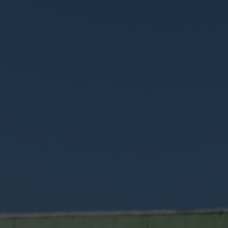
Escolha a vaga que você
quer concorrer: