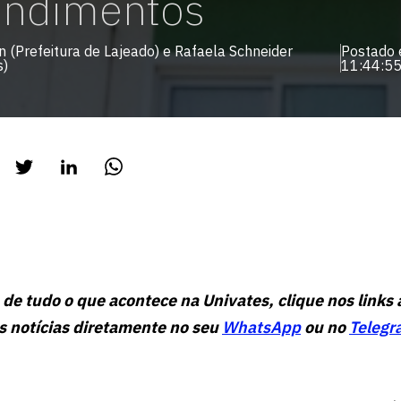
endimentos
 (Prefeitura de Lajeado) e Rafaela Schneider
Postado
s)
11:44:5
 de tudo o que acontece na Univates, clique nos links 
 notícias diretamente no seu
WhatsApp
ou no
Telegr