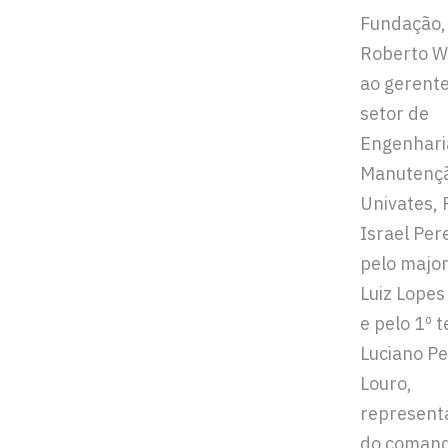
Fundação,
Roberto Wil
ao gerent
setor de
Engenhari
Manutenç
Univates, 
Israel Pere
pelo major
Luiz Lope
e pelo 1º 
Luciano Pe
Louro,
represent
do comand