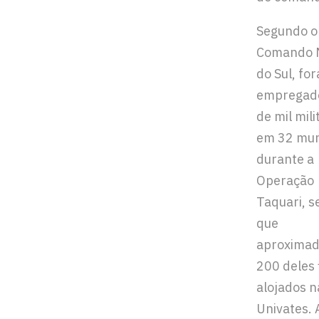
Segundo o
Comando M
do Sul, fo
empregad
de mil mili
em 32 mun
durante a
Operação
Taquari, 
que
aproxima
200 deles 
alojados n
Univates.