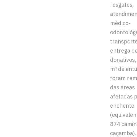
resgates,
atendimen
médico-
odontológi
transporte
entrega d
donativos
m³ de ent
foram rem
das áreas
afetadas p
enchente
(equivalen
874 camin
caçamba).