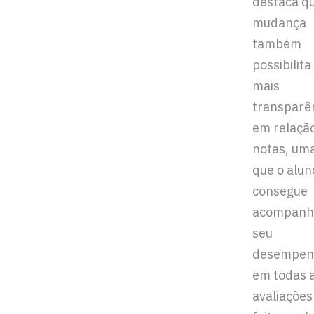
destaca q
mudança
também
possibilita
mais
transparê
em relaçã
notas, um
que o alun
consegue
acompanh
seu
desempen
em todas 
avaliações