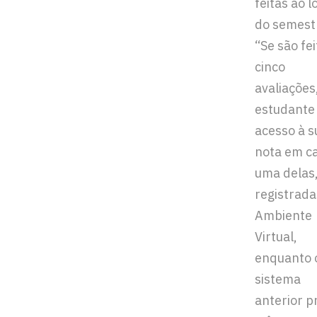
feitas ao 
do semest
“Se são fei
cinco
avaliações
estudante
acesso à s
nota em c
uma delas
registrada
Ambiente
Virtual,
enquanto 
sistema
anterior p