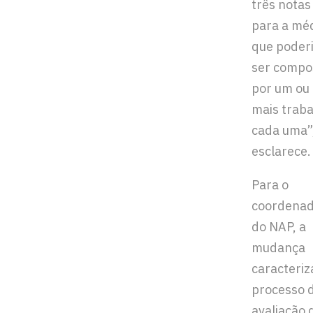
três notas
para a méd
que poder
ser compo
por um ou
mais trab
cada uma”
esclarece.
Para o
coordena
do NAP, a
mudança
caracteri
processo 
avaliação 