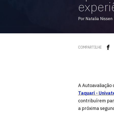
experi
Por Natalia Nissen
COMPARTILHE
A Autoavaliação 
Taquari - Univat
contribuírem para
a próxima segun