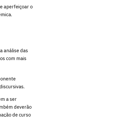
e aperfeiçoar o
êmica.
 a análise das
tos com mais
ponente
discursivas.
em a ser
também deverão
enação de curso