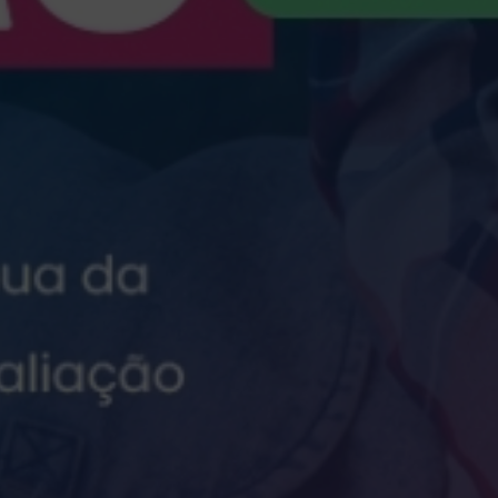
Escolha a vaga que você
quer concorrer: