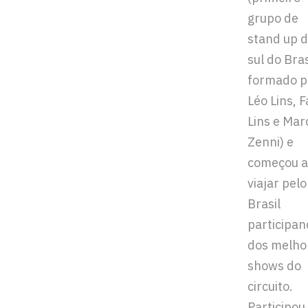
grupo de
stand up 
sul do Bras
formado p
Léo Lins, F
Lins e Mar
Zenni) e
começou a
viajar pelo
Brasil
participa
dos melho
shows do
circuito.
Participou