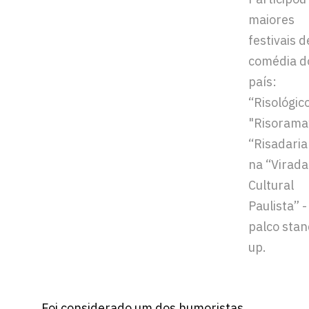
maiores
festivais d
comédia d
país:
“Risológico
"Risorama
“Risadaria
na “Virada
Cultural
Paulista” -
palco sta
up.
Foi considerado um dos humoristas