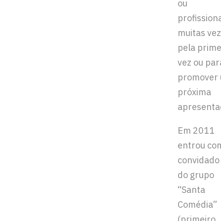
ou
profissiona
muitas ve
pela prime
vez ou par
promover
próxima
apresenta
Em 2011
entrou co
convidado 
do grupo
“Santa
Comédia”
(primeiro