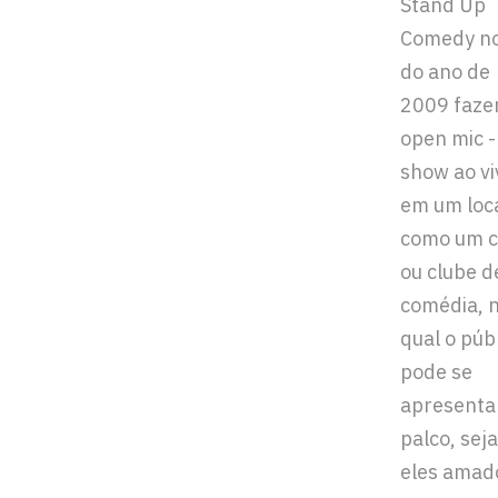
Stand Up
Comedy no
do ano de
2009 faze
open mic -
show ao vi
em um loc
como um c
ou clube d
comédia, 
qual o púb
pode se
apresenta
palco, sej
eles amad