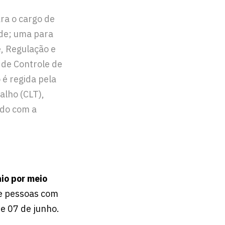
ra o cargo de
de; uma para
e, Regulação e
 de Controle de
 é regida pela
alho (CLT),
ado com a
aio por meio
de pessoas com
 e 07 de junho.