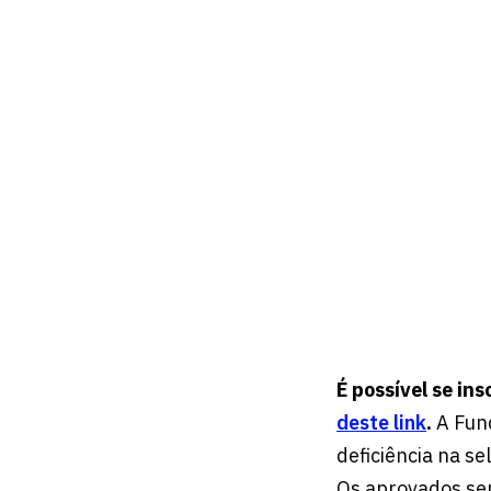
É possível se in
deste link
.
A Fund
deficiência na se
Os aprovados ser