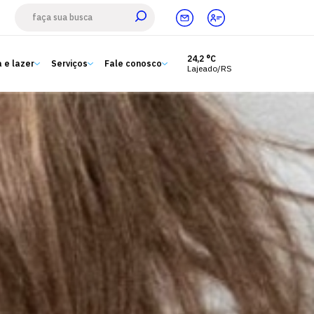
24,2 °C
 e lazer
Serviços
Fale conosco
Lajeado/RS
Estude aqui
Ensino
A Univates
Pesquisa e Inovação
Extensão
Cultura e lazer
Serviços