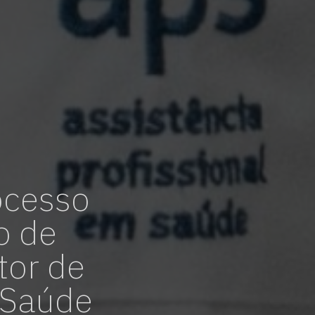
ocesso
o de
tor de
m Saúde