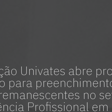
vagas para início de curso
vagas a partir do 2º ano de curso
ão Univates abre pr
vo para preenchiment
remanescentes no se
ência Profissional e