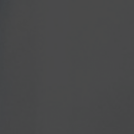
Escolha a vaga que você
quer concorrer: