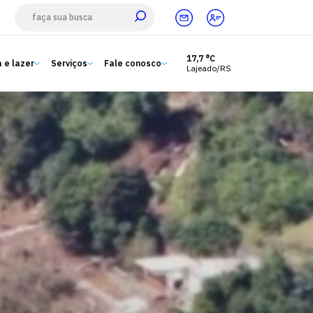
17,7 °C
 e lazer
Serviços
Fale conosco
Lajeado/RS
Estude aqui
Ensino
A Univates
Pesquisa e Inovação
Extensão
Cultura e lazer
Serviços