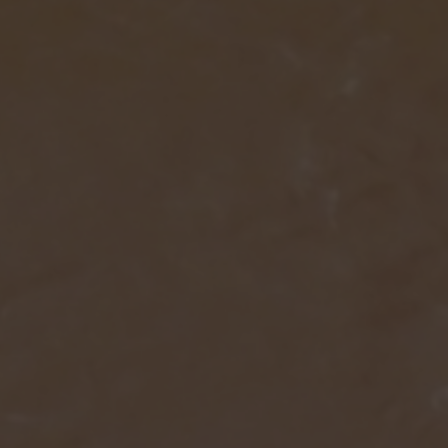
Escolha a vaga que você
quer concorrer: