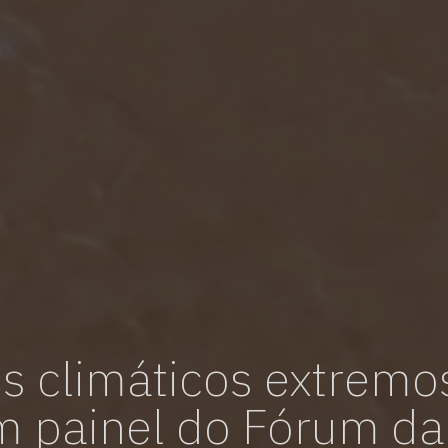
vagas para início de curso
vagas a partir do 2º ano de curso
s climáticos extremo
 painel do Fórum da