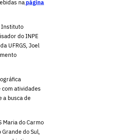
cebidas na
página
 Instituto
uisador do INPE
 da UFRGS, Joel
eamento
ográfica
e com atividades
e a busca de
CS Maria do Carmo
o Grande do Sul,