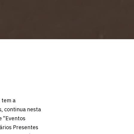
e tem a
s, continua nesta
ne “Eventos
ários Presentes