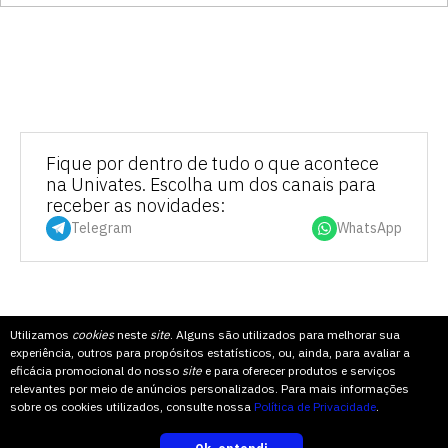
Fique por dentro de tudo o que acontece
na Univates. Escolha um dos canais para
receber as novidades:
Telegram
WhatsApp
Utilizamos
cookies
neste
site
. Alguns são utilizados para melhorar sua
COMPARTILHE
experiência, outros para propósitos estatísticos, ou, ainda, para avaliar a
eficácia promocional do nosso
site
e para oferecer produtos e serviços
relevantes por meio de anúncios personalizados. Para mais informações
sobre os cookies utilizados, consulte nossa
Política de Privacidade
.
TOPO