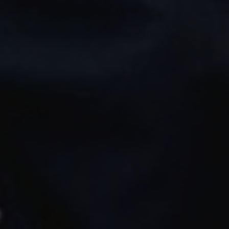
Escolha a vaga que você
quer concorrer:
vagas para início de curso
vagas a partir do 2º ano de curso