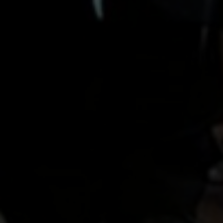
Escolha a vaga que você
quer concorrer:
vagas para início de curso