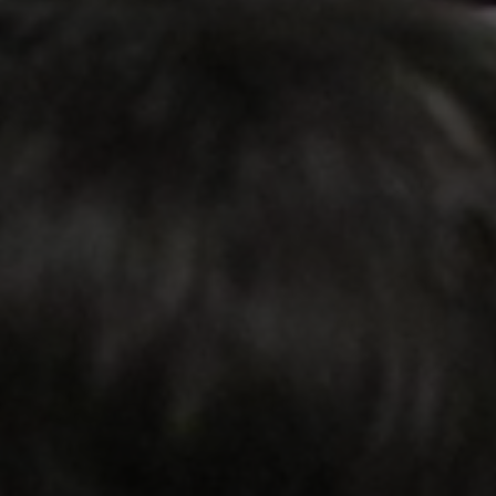
Escolha a vaga que você
quer concorrer:
vagas para início de curso