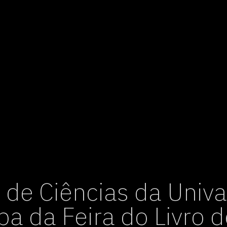
vagas para início de curso
vagas a partir do 2º ano de curso
de Ciências da Univa
ipa da Feira do Livro 