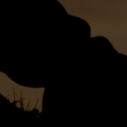
Escolha a vaga que você
quer concorrer: