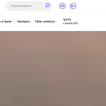
9,9 °C
 e lazer
Serviços
Fale conosco
Lajeado/RS
Estude aqui
Ensino
A Univates
Pesquisa e Inovação
Extensão
Cultura e lazer
Serviços