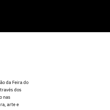
ão da Feira do
Através dos
do nas
ra, arte e