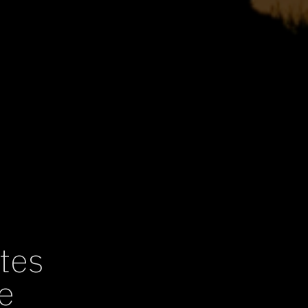
tes
de