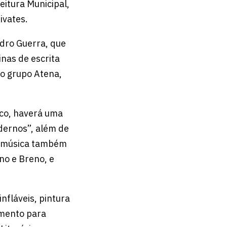
eitura Municipal,
ivates.
edro Guerra, que
inas de escrita
do grupo Atena,
ico, haverá uma
dernos”, além de
 A música também
no e Breno, e
nfláveis, pintura
nimento para