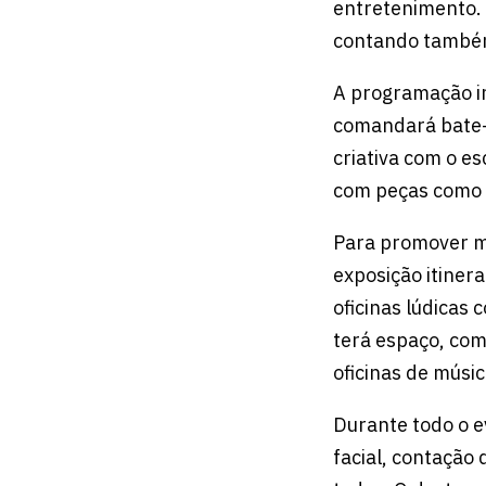
entretenimento. 
contando também 
A programação in
comandará bate-p
criativa com o e
com peças como “
Para promover ma
exposição itiner
oficinas lúdicas
terá espaço, com
oficinas de músi
Durante todo o ev
facial, contação 