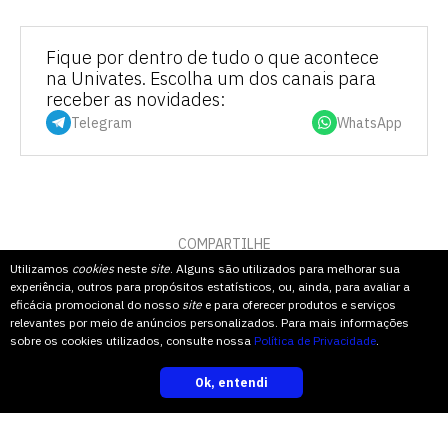
Fique por dentro de tudo o que acontece
na Univates. Escolha um dos canais para
receber as novidades:
Telegram
WhatsApp
COMPARTILHE
Utilizamos
cookies
neste
site
. Alguns são utilizados para melhorar sua
experiência, outros para propósitos estatísticos, ou, ainda, para avaliar a
eficácia promocional do nosso
site
e para oferecer produtos e serviços
TOPO
relevantes por meio de anúncios personalizados. Para mais informações
sobre os cookies utilizados, consulte nossa
Política de Privacidade
.
Ok, entendi
inscreva-se