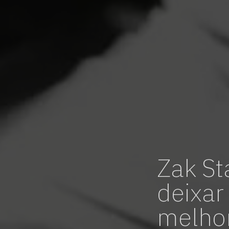
Zak St
deixar
melhor