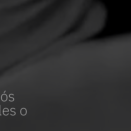
pós
les o