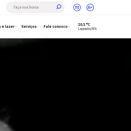
10,1 °C
 e lazer
Serviços
Fale conosco
Lajeado/RS
Estude aqui
Ensino
A Univates
Pesquisa e Inovação
Extensão
Cultura e lazer
Serviços