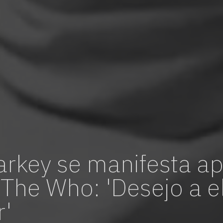
vagas para início de curso
vagas a partir do 2º ano de curso
arkey se manifesta a
 The Who: 'Desejo a e
'