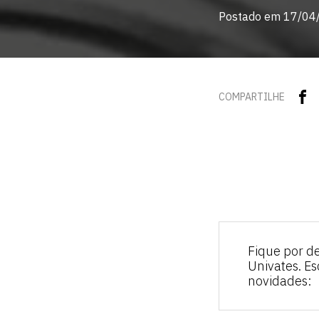
Postado em 17/04
COMPARTILHE
Fique por d
Univates. E
novidades: