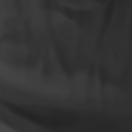
Escolha a vaga que você
quer concorrer: