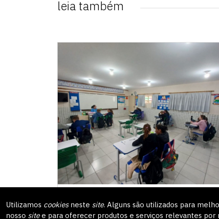
leia também
EXTENSÃO
03/12/2025
Utilizamos
cookies
neste
site
. Alguns são utilizados para melho
nosso
site
e para oferecer produtos e serviços relevantes por 
Divulgado o resultado oficial