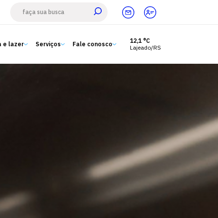
12,1 °C
 e lazer
Serviços
Fale conosco
Lajeado/RS
Estude aqui
Ensino
A Univates
Pesquisa e Inovação
Extensão
Cultura e lazer
Serviços