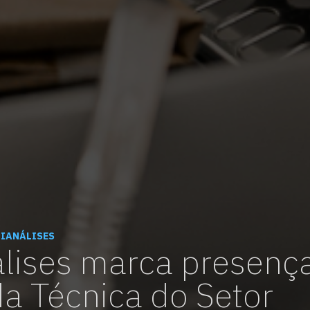
vagas para início de curso
vagas a partir do 2º ano de curso
NIANÁLISES
lises marca presença
a Técnica do Setor