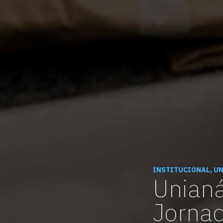
INSTITUCIONAL, U
Unianá
Jornad