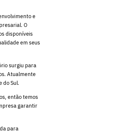
senvolvimento e
presarial. O
os disponíveis
ualidade em seus
rio surgiu para
tos. Atualmente
 do Sul.
tos, então temos
mpresa garantir
ada para