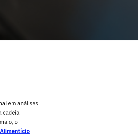
nal em análises
a cadeia
maio, o
Alimentício