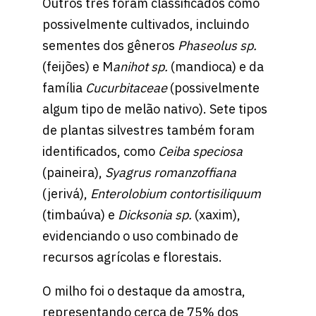
Outros três foram classificados como
possivelmente cultivados, incluindo
sementes dos gêneros
Phaseolus sp.
(feijões) e M
anihot sp.
(mandioca) e da
família
Cucurbitaceae
(possivelmente
algum tipo de melão nativo). Sete tipos
de plantas silvestres também foram
identificados, como
Ceiba speciosa
(paineira),
Syagrus romanzoffiana
(jerivá),
Enterolobium contortisiliquum
(timbaúva) e
Dicksonia sp.
(xaxim),
evidenciando o uso combinado de
recursos agrícolas e florestais.
O milho foi o destaque da amostra,
representando cerca de 75% dos