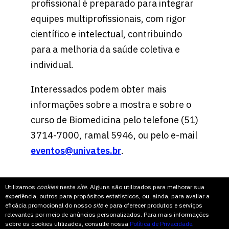
profissional é preparado para integrar
equipes multiprofissionais, com rigor
científico e intelectual, contribuindo
para a melhoria da saúde coletiva e
individual.
Interessados podem obter mais
informações sobre a mostra e sobre o
curso de Biomedicina pelo telefone (51)
3714-7000, ramal 5946, ou pelo e-mail
eventos@univates.br
.
Utilizamos
cookies
neste
site
. Alguns são utilizados para melhorar sua
experiência, outros para propósitos estatísticos, ou, ainda, para avaliar a
eficácia promocional do nosso
site
e para oferecer produtos e serviços
relevantes por meio de anúncios personalizados. Para mais informações
sobre os cookies utilizados, consulte nossa
Política de Privacidade
.