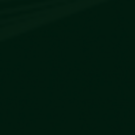
Escolha a vaga que você
quer concorrer: