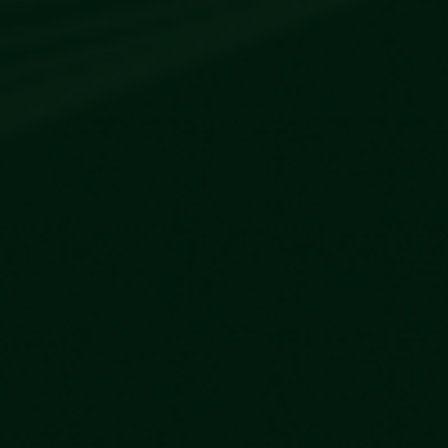
Escolha a vaga que você
quer concorrer: