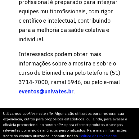
profissional é preparado para integrar
equipes multiprofissionais, com rigor
científico e intelectual, contribuindo
para a melhoria da saúde coletiva e
individual.
Interessados podem obter mais
informações sobre a mostra e sobre o
curso de Biomedicina pelo telefone (51)
3714-7000, ramal 5946, ou pelo e-mail
eventos@univates.br
.
Utilizamos
cookies
neste
site
. Alguns são utilizados para melhorar sua
experiência, outros para propósitos estatísticos, ou, ainda, para avaliar a
eficácia promocional do nosso
site
e para oferecer produtos e serviços
relevantes por meio de anúncios personalizados. Para mais informações
sobre os cookies utilizados, consulte nossa
Política de Privacidade
.