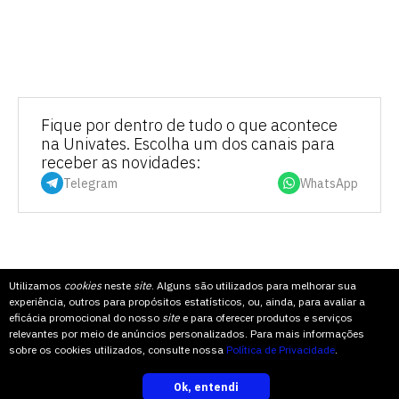
Fique por dentro de tudo o que acontece
na Univates. Escolha um dos canais para
receber as novidades:
Telegram
WhatsApp
Utilizamos
cookies
neste
site
. Alguns são utilizados para melhorar sua
COMPARTILHE
experiência, outros para propósitos estatísticos, ou, ainda, para avaliar a
eficácia promocional do nosso
site
e para oferecer produtos e serviços
relevantes por meio de anúncios personalizados. Para mais informações
TOPO
sobre os cookies utilizados, consulte nossa
Política de Privacidade
.
Ok, entendi
inscreva-se