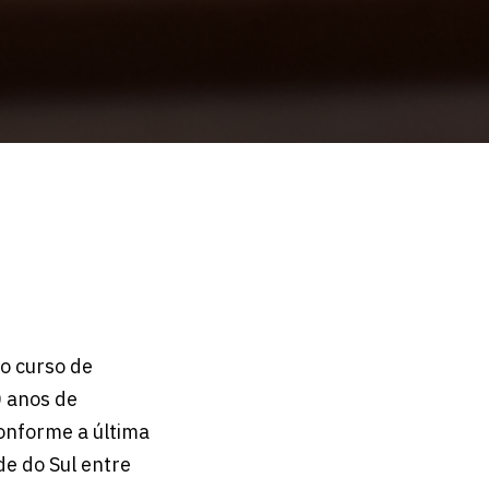
o curso de
0 anos de
onforme a última
de do Sul entre