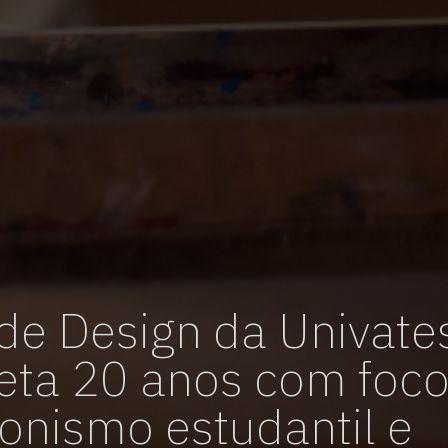
vagas para início de curso
vagas a partir do 2º ano de curso
de Design da Univate
ta 20 anos com foco
onismo estudantil e