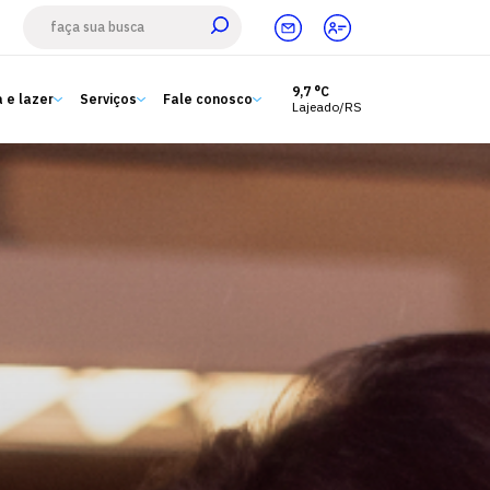
9,7 °C
 e lazer
Serviços
Fale conosco
Lajeado/RS
Estude aqui
Ensino
A Univates
Pesquisa e Inovação
Extensão
Cultura e lazer
Serviços