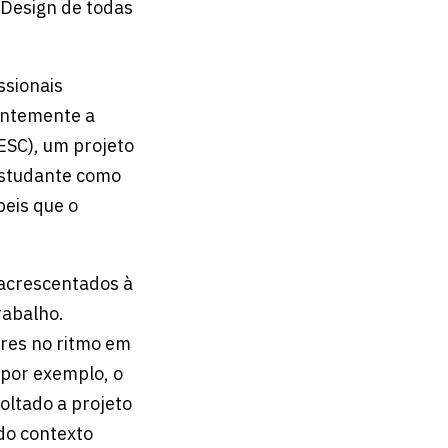
 Design de todas
ssionais
tantemente a
ESC), um projeto
estudante como
eis que o
 acrescentados à
rabalho.
res no ritmo em
 por exemplo, o
oltado a projeto
 do contexto