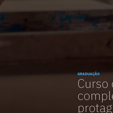
GRADUAÇÃO
Curso 
comple
protag