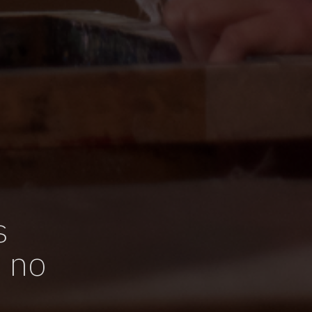
s
 no