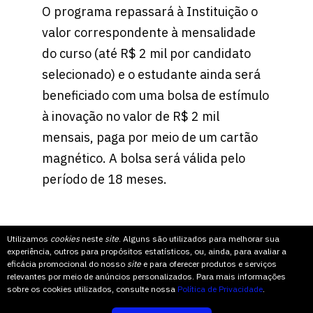
O programa repassará à Instituição o
valor correspondente à mensalidade
do curso (até R$ 2 mil por candidato
selecionado) e o estudante ainda será
beneficiado com uma bolsa de estímulo
à inovação no valor de R$ 2 mil
mensais, paga por meio de um cartão
magnético. A bolsa será válida pelo
período de 18 meses.
Utilizamos
cookies
neste
site
. Alguns são utilizados para melhorar sua
experiência, outros para propósitos estatísticos, ou, ainda, para avaliar a
eficácia promocional do nosso
site
e para oferecer produtos e serviços
relevantes por meio de anúncios personalizados. Para mais informações
sobre os cookies utilizados, consulte nossa
Política de Privacidade
.
Fique por dentro de tudo o que acontece