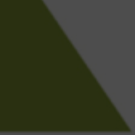
Escolha a vaga que você
quer concorrer: