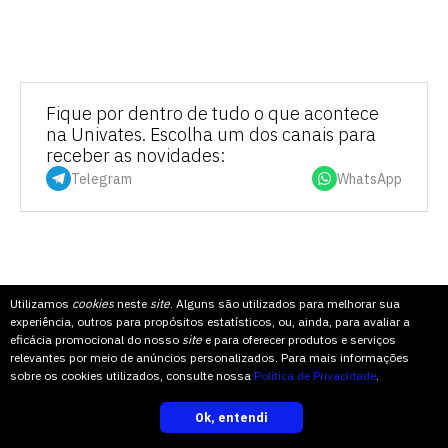
Fique por dentro de tudo o que acontece
na Univates. Escolha um dos canais para
receber as novidades:
Telegram
WhatsApp
COMPARTILHE
Utilizamos
cookies
neste
site
. Alguns são utilizados para melhorar sua
experiência, outros para propósitos estatísticos, ou, ainda, para avaliar a
eficácia promocional do nosso
site
e para oferecer produtos e serviços
relevantes por meio de anúncios personalizados. Para mais informações
TOPO
sobre os cookies utilizados, consulte nossa
Política de Privacidade
.
Ok, entendi
inscreva-se