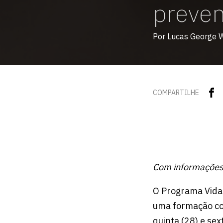
preven
Por Lucas George 
COMPARTILHE
Com informações
O Programa Vida 
uma formação co
quinta (28) e sex