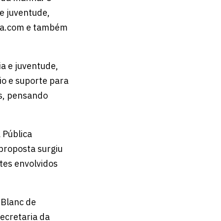
 e juventude,
mpla.com e também
ia e juventude,
io e suporte para
os, pensando
 Pública
 proposta surgiu
tes envolvidos
r Blanc de
Secretaria da