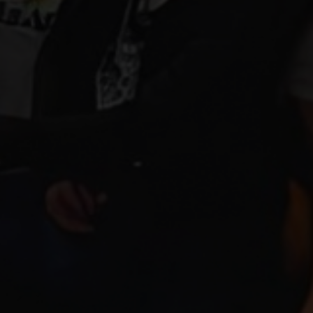
Escolha a vaga que você
quer concorrer: