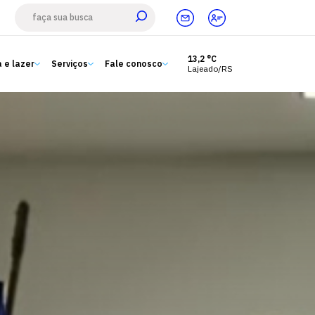
13,2 °C
 e lazer
Serviços
Fale conosco
Lajeado/RS
Estude aqui
Ensino
A Univates
Pesquisa e Inovação
Extensão
Cultura e lazer
Serviços