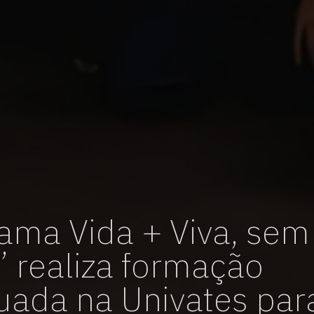
vagas para início de curso
vagas a partir do 2º ano de curso
ama Vida + Viva, sem
” realiza formação
uada na Univates par