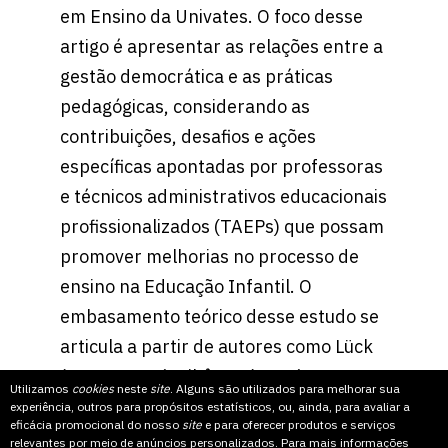
em Ensino da Univates. O foco desse
artigo é apresentar as relações entre a
gestão democrática e as práticas
pedagógicas, considerando as
contribuições, desafios e ações
específicas apontadas por professoras
e técnicos administrativos educacionais
profissionalizados (TAEPs) que possam
promover melhorias no processo de
ensino na Educação Infantil. O
embasamento teórico desse estudo se
articula a partir de autores como Lück
(2009; 2014), Libâneo (1998), Paro
Utilizamos
cookies
neste
site
. Alguns são utilizados para melhorar sua
(2010), Vigotsky (2010), entre outros.
experiência, outros para propósitos estatísticos, ou, ainda, para avaliar a
eficácia promocional do nosso
site
e para oferecer produtos e serviços
A dissertação, que resulta nesse artigo,
relevantes por meio de anúncios personalizados. Para mais informações