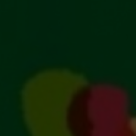
Escolha a vaga que você
quer concorrer:
vagas para início de curso
vagas a partir do 2º ano de curso