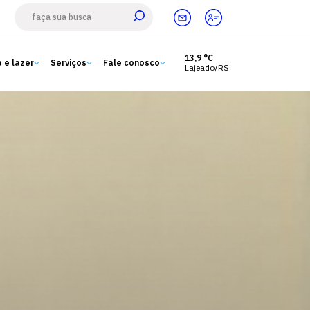
13,9 °C
 e lazer
Serviços
Fale conosco
Lajeado/RS
Estude aqui
Ensino
A Univates
Pesquisa e Inovação
Extensão
Cultura e lazer
Serviços