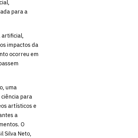
ial,
cada para a
rtificial,
 os impactos da
ento ocorreu em
cipassem
vo, uma
 ciência para
os artísticos e
antes a
amentos. O
l Silva Neto,