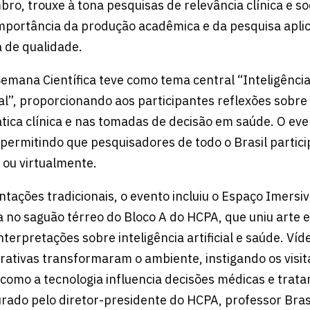
ro, trouxe à tona pesquisas de relevância clínica e soc
mportância da produção acadêmica e da pesquisa apli
 de qualidade.
emana Científica teve como tema central “Inteligência a
l”, proporcionando aos participantes reflexões sobre
ática clínica e nas tomadas de decisão em saúde. O ev
 permitindo que pesquisadores de todo o Brasil parti
 ou virtualmente.
tações tradicionais, o evento incluiu o Espaço Imersi
a no saguão térreo do Bloco A do HCPA, que uniu arte e
terpretações sobre inteligência artificial e saúde. Víde
erativas transformaram o ambiente, instigando os visit
 como a tecnologia influencia decisões médicas e trat
urado pelo diretor-presidente do HCPA, professor Brasi