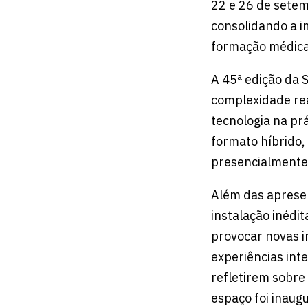
22 e 26 de setemb
consolidando a i
formação médica
A 45ª edição da S
complexidade rea
tecnologia na pr
formato híbrido,
presencialmente
Além das apresen
instalação inédit
provocar novas in
experiências int
refletirem sobre
espaço foi inaug