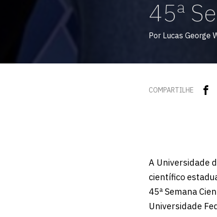
45ª Se
Por Lucas George 
COMPARTILHE
A Universidade d
científico estad
45ª Semana Cientí
Universidade Fed