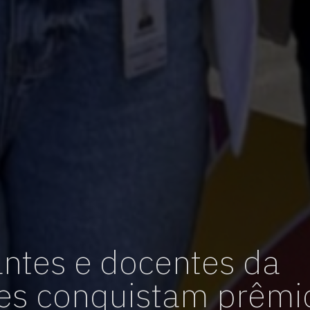
vagas para início de curso
vagas a partir do 2º ano de curso
ntes e docentes da
es conquistam prêmi