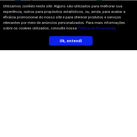
Utilizamos
cookies
neste
site
. Alguns são utilizados para melhorar sua
experiência, outros para propósitos estatísticos, ou, ainda, para avaliar a
eficácia promocional do nosso
site
e para oferecer produtos e serviços
relevantes por meio de anúncios personalizados. Para mais informações
sobre os cookies utilizados, consulte nossa
Política de Privacidade
.
COMPARTILHE
Ok, entendi
inscreva-se
TOPO