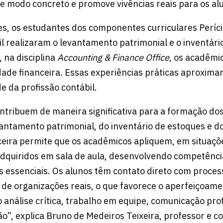
 de modo concreto e promove vivências reais para os al
s, os estudantes dos componentes curriculares Períci
il realizaram o levantamento patrimonial e o inventári
 na disciplina
Accounting & Finance Office
, os acadêm
idade financeira. Essas experiências práticas aproxima
e da profissão contábil.
ontribuem de maneira significativa para a formação do
vantamento patrimonial, do inventário de estoques e d
nceira permite que os acadêmicos apliquem, em situaçõe
quiridos em sala de aula, desenvolvendo competência
essenciais. Os alunos têm contato direto com process
s de organizações reais, o que favorece o aperfeiçoam
 análise crítica, trabalho em equipe, comunicação prof
o”, explica Bruno de Medeiros Teixeira, professor e 