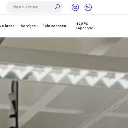
17,6 °C
 e lazer
Serviços
Fale conosco
Lajeado/RS
Estude aqui
Ensino
A Univates
Pesquisa e Inovação
Extensão
Cultura e lazer
Serviços