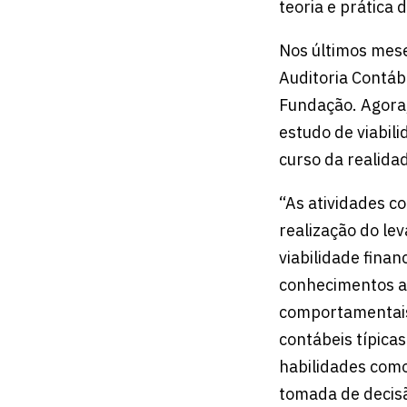
teoria e prática
Nos últimos mese
Auditoria Contáb
Fundação. Agora,
estudo de viabil
curso da realidad
“As atividades c
realização do le
viabilidade fina
conhecimentos ad
comportamentais 
contábeis típica
habilidades como
tomada de decisã