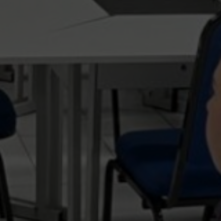
Escolha a vaga que você
quer concorrer: