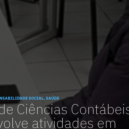
vagas para início de curso
vagas a partir do 2º ano de curso
NSABILIDADE SOCIAL, SAÚDE
de Ciências Contábei
olve atividades em