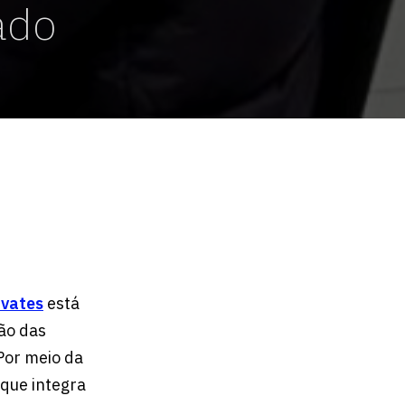
ado
ivates
está
ão das
Por meio da
que integra