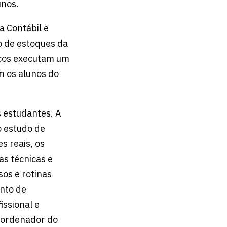
unos.
a Contábil e
o de estoques da
icos executam um
m os alunos do
s estudantes. A
o estudo de
s reais, os
s técnicas e
os e rotinas
ento de
issional e
coordenador do