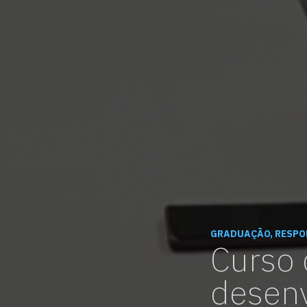
GRADUAÇÃO, RESPO
Curso 
desenv