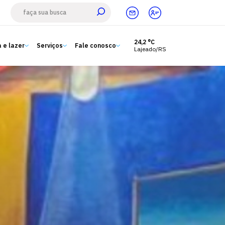
24,2 °C
 e lazer
Serviços
Fale conosco
Lajeado/RS
Estude aqui
Ensino
A Univates
Pesquisa e Inovação
Extensão
Cultura e lazer
Serviços