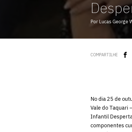
Desper
Por Lucas George 
COMPARTILHE
No dia 25 de out
Vale do Taquari 
Infantil Despert
componentes curr