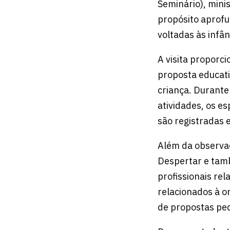
Seminário), minis
propósito aprof
voltadas às infân
A visita proporc
proposta educati
criança. Durante
atividades, os e
são registradas 
Além da observa
Despertar e tam
profissionais rel
relacionados à o
de propostas ped