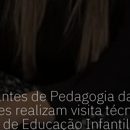
vagas para início de curso
vagas a partir do 2º ano de curso
ntes de Pedagogia d
es realizam visita téc
 de Educação Infantil