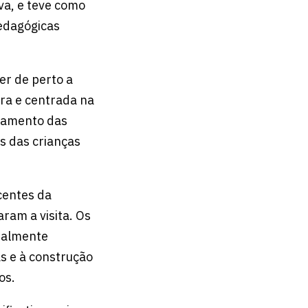
va, e teve como
edagógicas
er de perto a
ra e centrada na
onamento das
s das crianças
centes da
am a visita. Os
cialmente
s e à construção
os.