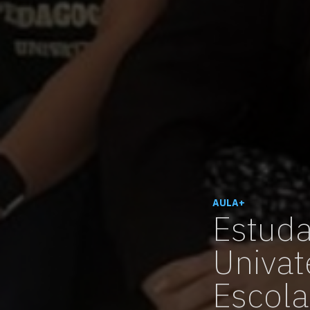
AULA+
Estuda
Univat
Escola