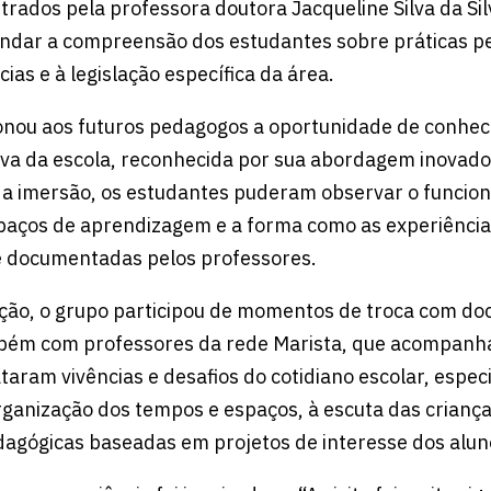
trados pela professora doutora Jacqueline Silva da Sil
undar a compreensão dos estudantes sobre práticas p
cias e à legislação específica da área.
ionou aos futuros pedagogos a oportunidade de conhec
va da escola, reconhecida por sua abordagem inovado
 a imersão, os estudantes puderam observar o funci
spaços de aprendizagem e a forma como as experiência
e documentadas pelos professores.
ção, o grupo participou de momentos de troca com do
bém com professores da rede Marista, que acompanhar
ataram vivências e desafios do cotidiano escolar, espe
rganização dos tempos e espaços, à escuta das criança
agógicas baseadas em projetos de interesse dos alun