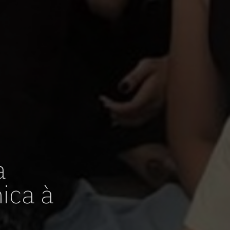
a
nica à