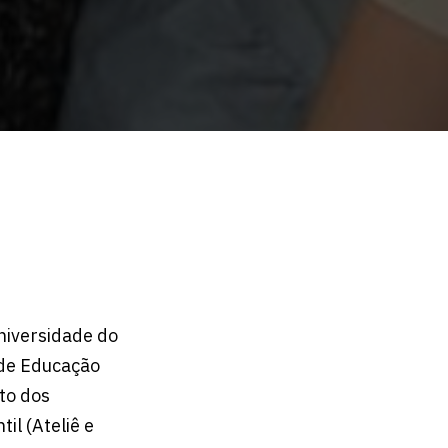
niversidade do
 de Educação
ito dos
l (Ateliê e