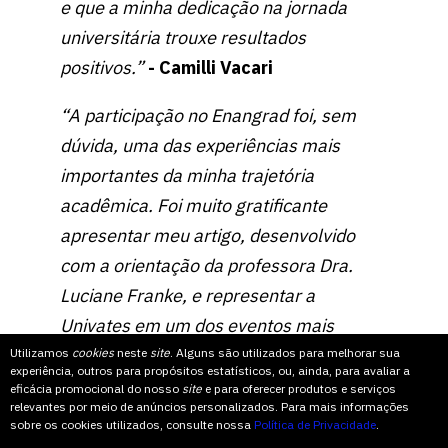
e que a minha dedicação na jornada
universitária trouxe resultados
positivos.”
- Camilli Vacari
“A participação no Enangrad foi, sem
dúvida, uma das experiências mais
importantes da minha trajetória
acadêmica. Foi muito gratificante
apresentar meu artigo, desenvolvido
com a orientação da professora Dra.
Luciane Franke, e representar a
Univates em um dos eventos mais
importantes da Administração. Além
Utilizamos
cookies
neste
site
. Alguns são utilizados para melhorar sua
experiência, outros para propósitos estatísticos, ou, ainda, para avaliar a
disso, pude acompanhar a apresentação
eficácia promocional do nosso
site
e para oferecer produtos e serviços
relevantes por meio de anúncios personalizados. Para mais informações
de outros estudantes da área, o que
sobre os cookies utilizados, consulte nossa
Política de Privacidade
.
reforçou para mim a importância da