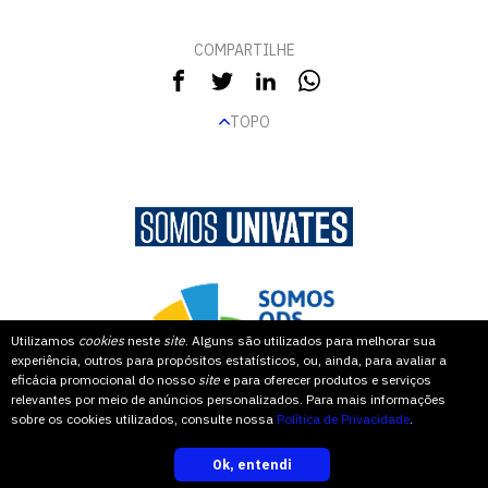
COMPARTILHE
TOPO
Utilizamos
cookies
neste
site
. Alguns são utilizados para melhorar sua
experiência, outros para propósitos estatísticos, ou, ainda, para avaliar a
eficácia promocional do nosso
site
e para oferecer produtos e serviços
relevantes por meio de anúncios personalizados. Para mais informações
sobre os cookies utilizados, consulte nossa
Política de Privacidade
.
Ok, entendi
inscreva-se