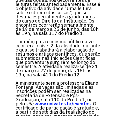
dúvidas dos alunos decorrentes de
leituras feitas antecipadamente. Esse é
o objetivo da atividade "Uma leitura
sobre o direito das coisas", que se
destina especialmente a graduandos
do curso de Direito da Instituição. Os
encontros ocorrerão semanalmente,
de 19 de março a 25 de junho, das 18h
às 19h, na sala 317 do Prédio 1.
Também para o mesmo público-alvo,
ocorrerá o nível 2 da atividade, durante
o qual se trabalhará a elaboração de
resumos e artigos científicos, que serão
submetidos nas Iniciações Científicas
que porventura surgirem ao longo do
semestre. A atividade realiza-se de 21
de março a 27 de junho, das 18h às
19h, na sala 410 do Prédio 12.
A ministrante será a professora Eliane
Fontana. As vagas são limitadas e as
inscrições podem ser realizadas na
Secretaria de Extensão e Pós-
Graduação, sala 110 do Prédio 1, ou
pelo
site
www.univates.br/eventos
. O
certificado de participação é gratuito e,
a partir de sete dias da realização do