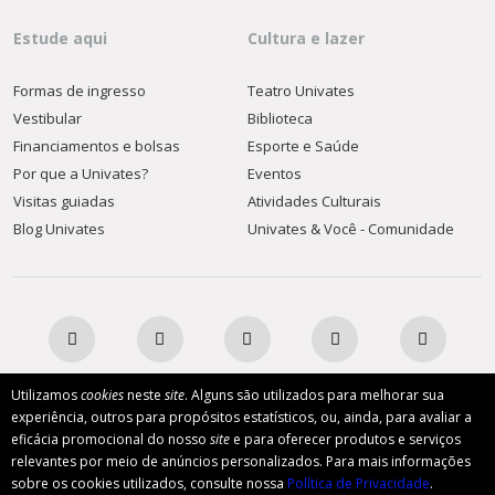
Estude aqui
Cultura e lazer
Formas de ingresso
Teatro Univates
Vestibular
Biblioteca
Financiamentos e bolsas
Esporte e Saúde
Por que a Univates?
Eventos
Visitas guiadas
Atividades Culturais
Blog Univates
Univates & Você - Comunidade
Utilizamos
cookies
neste
site
. Alguns são utilizados para melhorar sua
experiência, outros para propósitos estatísticos, ou, ainda, para avaliar a
AFILIADA:
eficácia promocional do nosso
site
e para oferecer produtos e serviços
relevantes por meio de anúncios personalizados. Para mais informações
sobre os cookies utilizados, consulte nossa
Política de Privacidade
.