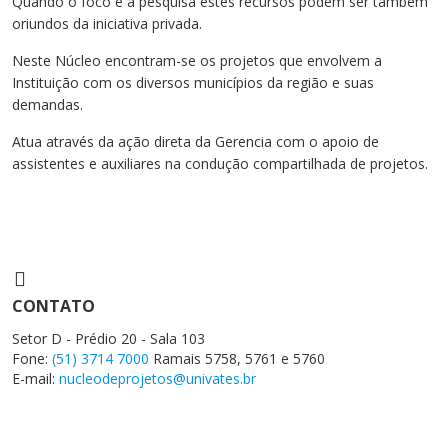
Quando o foco é a pesquisa estes recursos podem ser também
Cursos de Idiomas
Diplomados
Univates & Você - Comunidade
Escolas
oriundos da iniciativa privada.
Residências Médicas
Trabalhe Conosco
Orquestra Gustavo Adolfo
Neste Núcleo encontram-se os projetos que envolvem a
Univates
Instituição com os diversos municípios da região e suas
demandas.
Atua através da ação direta da Gerencia com o apoio de
assistentes e auxiliares na condução compartilhada de projetos.
CONTATO
Setor D - Prédio 20 - Sala 103
Fone:
(51) 3714 7000
Ramais 5758, 5761 e 5760
E-mail:
nucleodeprojetos@univates.br