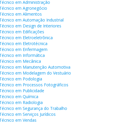
Cursos de Idiomas
Diplomados
Univates & Você - Comunidade
Escolas
Técnico em Administração
Técnico em Agronegócio
Residências Médicas
Trabalhe Conosco
Orquestra Gustavo Adolfo
Técnico em Alimentos
Univates
Técnico em Automação Industrial
Técnico em Design de Interiores
Técnico em Edificações
Técnico em Eletroeletrônica
Técnico em Eletrotécnica
Técnico em Enfermagem
Técnico em Informática
Técnico em Mecânica
Técnico em Manutenção Automotiva
Técnico em Modelagem do Vestuário
Técnico em Podologia
Técnico em Processos Fotográficos
Técnico em Publicidade
Técnico em Química
Técnico em Radiologia
Técnico em Segurança do Trabalho
Técnico em Serviços Jurídicos
Técnico em Vendas