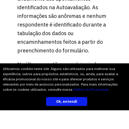
identificados na Autoavaliação. As
informações são anônimas e nenhum
respondente é identificado durante a
tabulação dos dados ou
encaminhamentos feitos a partir do
preenchimento do formulário.
Na última questão, o usuário ainda
Utilizamos
cookies
neste
site
. Alguns são utilizados para melhorar sua
pode discorrer sobre qualquer tema
experiência, outros para propósitos estatísticos, ou, ainda, para avaliar a
eficácia promocional do nosso
site
e para oferecer produtos e serviços
que julgar importante para o processo.
relevantes por meio de anúncios personalizados. Para mais informações
É a oportunidade de fazer
sobre os cookies utilizados, consulte nossa
Política de Privacidade
.
apontamentos sobre algum serviço
Ok, entendi
inscreva-se
oferecido pela Univates, sobre eventos
ou outras atividades institucionais
realizadas, sobre canais de