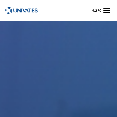
9,2 °C