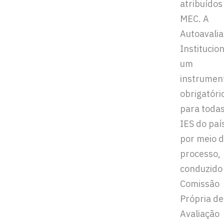
atribuídos
MEC. A
Autoavali
Institucion
um
instrumen
obrigatóri
para todas
IES do país
por meio 
processo,
conduzido
Comissão
Própria de
Avaliação