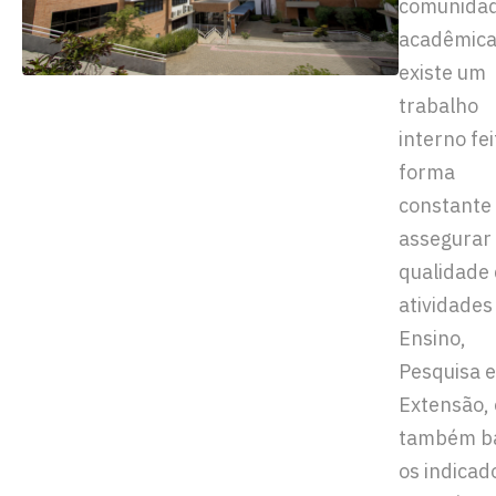
comunida
acadêmica
existe um
trabalho
interno fei
forma
constante
assegurar
qualidade
atividades
Ensino,
Pesquisa e
Extensão, 
também b
os indicad