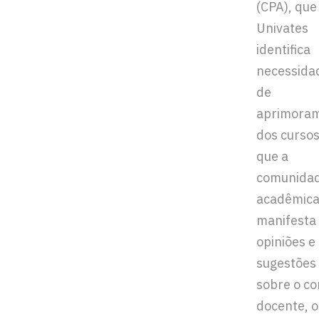
(CPA), que
Univates
identifica
necessida
de
aprimora
dos cursos
que a
comunida
acadêmic
manifesta
opiniões e
sugestões
sobre o co
docente, o