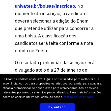
univates.br/bolsas/inscricao
. No
momento da inscrição, o candidato
deverá selecionar a edição do Enem
que pretende utilizar para concorrer a
uma bolsa. A classificação dos
candidatos será feita conforme a nota
obtida no Enem.
O resultado preliminar da seleção será
divulgado até o dia 27 de janeiro de
2025.
Utilizamos
cookies
neste
site
. Alguns são utilizados para melhorar sua
experiência, outros para propósitos estatísticos, ou, ainda, para avaliar a
eficácia promocional do nosso
site
e para oferecer produtos e serviços
Clique aqui para ler o edital
relevantes por meio de anúncios personalizados. Para mais informações
sobre os cookies utilizados, consulte nossa
Política de Privacidade
.
Bolsa Provão
Ok, entendi
inscreva-se