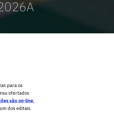
 2026A
tas para os
ensu ofertados
ções são on-line
,
um dos editais.