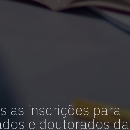
vagas para início de curso
vagas a partir do 2º ano de curso
s as inscrições para
dos e doutorados da