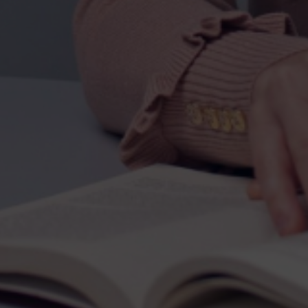
Escolha a vaga que você
quer concorrer: