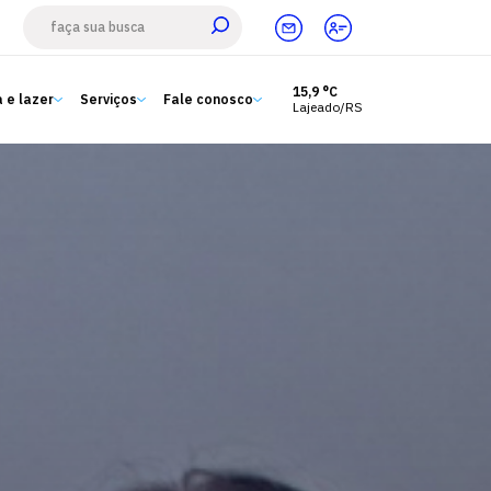
15,9 °C
 e lazer
Serviços
Fale conosco
Lajeado/RS
Estude aqui
Ensino
A Univates
Pesquisa e Inovação
Extensão
Cultura e lazer
Serviços