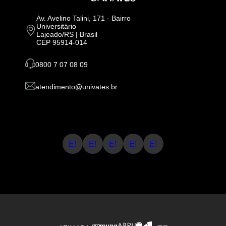
Av. Avelino Talini, 171 - Bairro
Universitário
Lajeado/RS | Brasil
CEP 95914-014
0800 7 07 08 09
atendimento@univates.br
E!
E!
E!
E!
E!