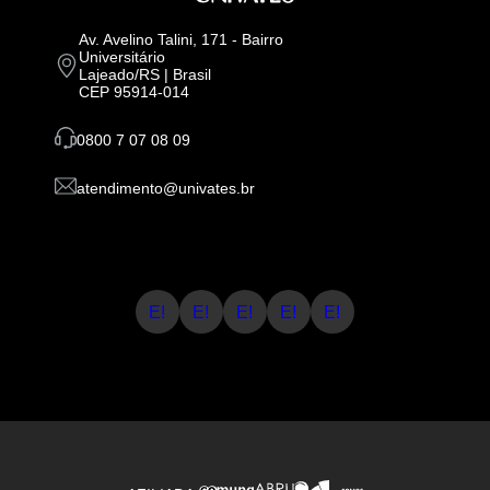
Av. Avelino Talini, 171 - Bairro
Universitário
Lajeado/RS | Brasil
CEP 95914-014
0800 7 07 08 09
atendimento@univates.br
E!
E!
E!
E!
E!