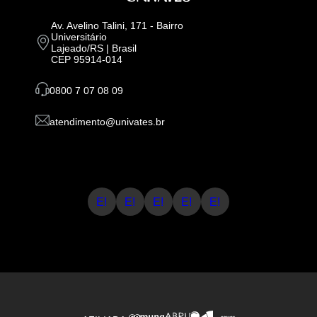
Av. Avelino Talini, 171 - Bairro
Universitário
Lajeado/RS | Brasil
CEP 95914-014
0800 7 07 08 09
atendimento@univates.br
E!
E!
E!
E!
E!