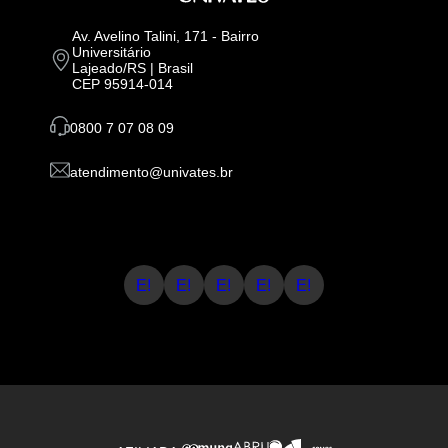
Av. Avelino Talini, 171 - Bairro
Universitário
Lajeado/RS | Brasil
CEP 95914-014
0800 7 07 08 09
atendimento@univates.br
E!
E!
E!
E!
E!