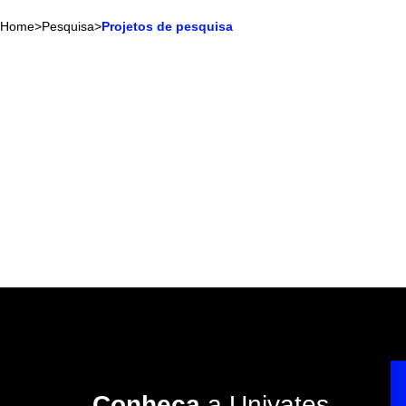
Home
>
Pesquisa
>
Projetos de pesquisa
Conheça
a Univates