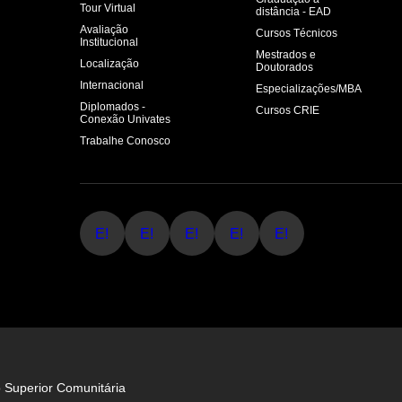
Tour Virtual
distância - EAD
Avaliação
Cursos Técnicos
Institucional
Mestrados e
Localização
Doutorados
Internacional
Especializações/MBA
Diplomados -
Cursos CRIE
Conexão Univates
Trabalhe Conosco
E!
E!
E!
E!
E!
o Superior Comunitária